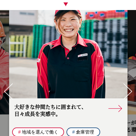
Pr
ev
Ne
io
xt
us
大好きな仲間たちに囲まれて、
日々成長を実感中。
ドライバー
安心できる
#
地域を選んで働く
#
倉庫管理