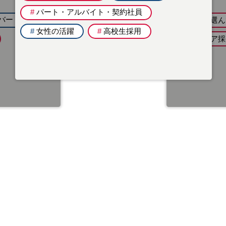
#
パート・アルバイト・契約社員
バー
#
地域を選ん
#
女性の活躍
#
高校生採用
#
キャリア採