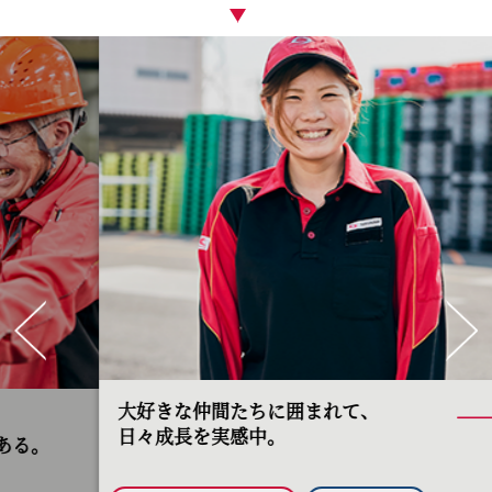
Pr
ev
Ne
io
xt
us
大好きな仲間たちに囲まれて、
日々成長を実感中。
ドライバー
安心できる
#
地域を選んで働く
#
倉庫管理