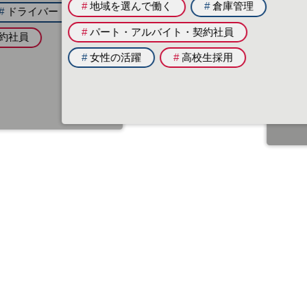
#
パート・アルバイト・契約社員
バー
#
地域を選ん
#
女性の活躍
#
高校生採用
#
キャリア採