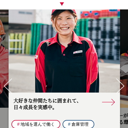
Pr
ev
Ne
io
xt
us
大好きな仲間たちに囲まれて、
日々成長を実感中。
ドライバー
安心できる
#
地域を選んで働く
#
倉庫管理