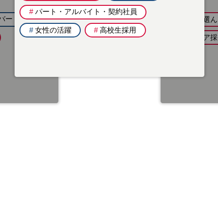
#
パート・アルバイト・契約社員
バー
#
地域を選ん
#
女性の活躍
#
高校生採用
#
キャリア採