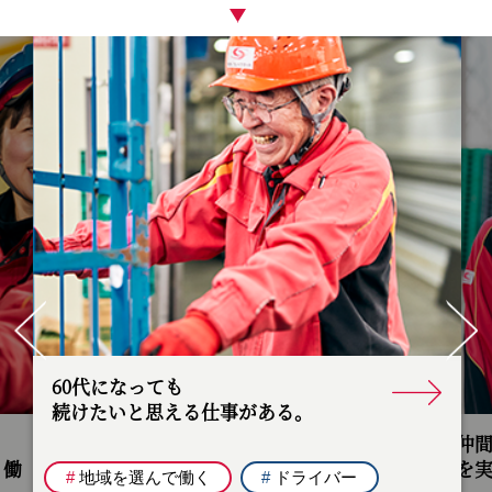
Pr
ev
Ne
io
xt
us
大好きな仲間たちに囲まれて、
日々成長を実感中。
ドライバー
安心できる
#
地域を選んで働く
#
倉庫管理