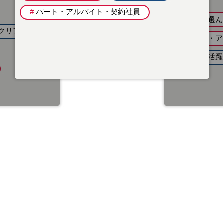
#
パート・アルバイト・契約社員
バー
#
地域を選ん
#
女性の活躍
#
高校生採用
#
キャリア採