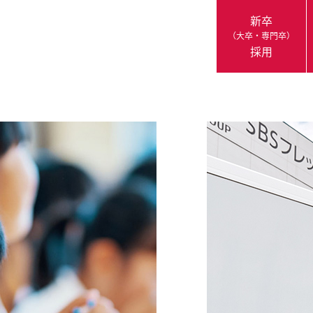
新卒
（大卒・専門卒）
採用