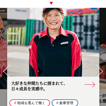
Pr
ev
Ne
io
xt
us
ドライバーが本当に
安心できる環境が揃っている。
物流品質の
効率的な配
#
地域を選んで働く
#
ドライバー