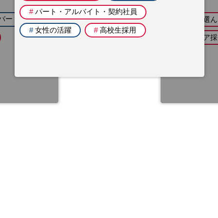
#
キャリア採用
#
高校生採用
理
#
全国で働く
#
新卒（大卒