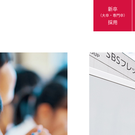
新卒
（大卒・専門卒）
採用