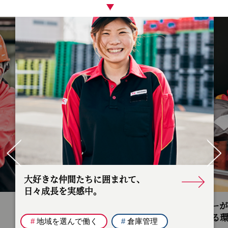
Pr
ev
Ne
io
xt
us
大好きな仲間たちに囲まれて、
日々成長を実感中。
ドライバー
安心できる
#
地域を選んで働く
#
倉庫管理