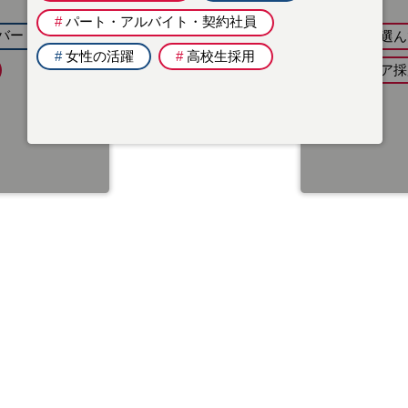
#
パート・アルバイト・契約社員
バー
#
地域を選ん
#
女性の活躍
#
高校生採用
#
キャリア採