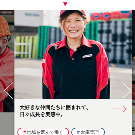
Pr
ev
Ne
io
xt
us
大好きな仲間たちに囲まれて、
日々成長を実感中。
ドライバー
安心できる
#
地域を選んで働く
#
倉庫管理