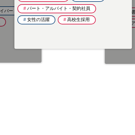
#
パート・アルバイト・契約社員
バー
#
地域を選ん
#
女性の活躍
#
高校生採用
#
キャリア採